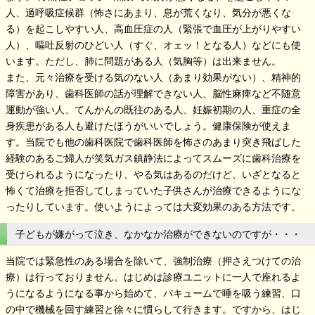
人、過呼吸症候群（怖さにあまり、息が荒くなり、気分が悪くな
る）を起こしやすい人、高血圧症の人（緊張で血圧が上がりやすい
人）、嘔吐反射のひどい人（すぐ、オェッ！となる人）などにも使
います。ただし、肺に問題がある人（気胸等）は出来ません。
また、元々治療を受ける気のない人（あまり効果がない）、精神的
障害があり、歯科医師の話が理解できない人、脳性麻痺など不随意
運動が強い人、てんかんの既往のある人、妊娠初期の人、重症の全
身疾患がある人も避けたほうがいいでしょう。健康保険が使えま
す。当院でも他の歯科医院で歯科医師を怖さのあまり突き飛ばした
経験のあるご婦人が笑気ガス鎮静法によってスムーズに歯科治療を
受けられるようになったり、やる気はあるのだけど、いざとなると
怖くて治療を拒否してしまっていた子供さんが治療できるようにな
ったりしています。使いようによっては大変効果のある方法です。
子どもが嫌がって泣き、なかなか治療ができないのですが・・・
当院では緊急性のある場合を除いて、強制治療（押さえつけての治
療）は行っておりません。はじめは診療ユニットに一人で座れるよ
うになるようになる事から始めて、バキュームで唾を吸う練習、口
の中で機械を回す練習と徐々に慣らして行きます。ですから、はじ