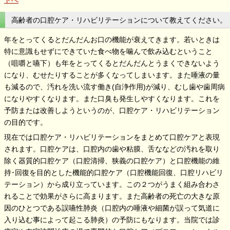
高齢者の口腔ケア・リハビリテーションについて教えてください。
年をとってくるとだんだんお口の機能が衰えてきます。若いときは
特に意識もせずにできていた食べ物を噛んで飲み込むということ
（咀嚼と嚥下）も年をとってくるとだんだんとうまくできないよう
になり、むせたりすることが多くなってしまいます。また唾液の量
も減るので、汚れを洗い流す働き(自浄作用)が減り、むし歯や歯周病
になりやすくなります。また口臭も発生しやすくなります。これを
予防または改善しようというのが、口腔ケア・リハビリテーション
の目的です。
現在では口腔ケア・リハビリテーションをまとめて口腔ケアと表現
されます。口腔ケアは、口腔内の歯や粘膜、舌ななどの汚れを取り
除く器質的口腔ケア（口腔清掃、狭義の口腔ケア）と口腔機能の維
持･回復を目的とした機能的口腔ケア（口腔機能回復、口腔リハビリ
テーション）から成り立っています。この２つがうまく組み合わさ
れることで効果がさらに高まります。また高齢者の死亡の大きな原
因のひとつである誤嚥性肺炎（口腔内の唾液や細菌が誤って気道に
入り込む事によって起こる肺炎）の予防にもなります。当院では診