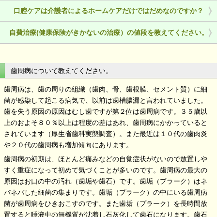
口腔ケアは介護者によるホームケアだけではだめなのですか？
自費治療(健康保険がきかないの治療）の値段を教えてください。
歯周病について教えてください。
歯周病は、歯の周りの組織（歯肉、骨、歯根膜、セメント質）に細
菌が感染して起こる病気で、以前は歯槽膿漏と言われていました。
歯を失う原因の原因はむし歯ですが第２位は歯周病です。３５歳以
上のおよそ８０％以上は程度の差はあれ、歯周病にかかっていると
されています（厚生省歯科実態調査）。また最近は１０代の歯肉炎
や２０代の歯周病も増加傾向にあります。
歯周病の初期は、ほとんど痛みなどの自覚症状がないので放置しや
すく重症になって初めて気づくことが多いのです。歯周病の最大の
原因はお口の中の汚れ（歯垢や歯石）です。歯垢（プラーク）はネ
バネバした細菌の集まりです。歯垢（プラーク）の中にいる歯周病
菌が歯周病をひきおこすのです。また歯垢（プラーク）を長時間放
置すると唾液中の無機質が沈着し石灰化して歯石になります。歯石