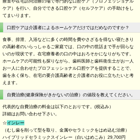
療室や在宅訪問治療の場で専門的な口腔ケア（プロフェッショナル
ケア）を行い、自分でできる口腔ケア（セルフケア）の手助けをし
てまいります。
口腔ケアは介護者によるホームケアだけではだめなのですか？
食事、排泄、入浴などに多くの時間を費やさざるを得ない寝たきり
の高齢者のいらっしゃるご家庭では、口の中の世話まで手が回らな
いのが現状です。在宅療養者の口の中はおろそかになりがちです。
ホームケアの可能性も探りながら、歯科医師と歯科衛生士がお一人
お一人に合わせたプロフェッショナル口腔ケアを提供することで、
歯を永く保ち、在宅の要介護高齢者と介護者のお役に立ちたいと考
えます。
自費治療(健康保険がきかないの治療）の値段を教えてください。
代表的な自費治療の料金は以下のとおりです。(税込み）
詳細はお問い合わせ下さい。
☆
インレー
（むし歯を削って型を取り、金属やセラミックをはめ込む治療）
ハイブリッドセラミックスインレー（白いはめこみ）29,700円