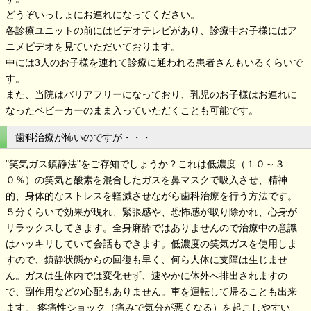
どうぞいっしょにお連れになってください。
各診療ユニットの前にはビデオテレビがあり、診療中お子様にはア
ニメビデオを見ていただいております。
中には3人のお子様を連れて診療に通われる患者さんもいるくらいで
す。
また、当院はバリアフリーになっており、乳児のお子様はお連れに
なったベビーカーのまま入っていただくことも可能です。
歯科治療が怖いのですが・・・
"笑気ガス鎮静法"をご存知でしょうか？これは低濃度（１０～３
０％）の笑気と酸素を混合したガスを鼻マスクで吸入させ、精神
的、身体的なストレスを軽減させながら歯科治療を行う方法です。
５分くらいで効果が現れ、緊張感や、恐怖感が取り除かれ、心身が
リラックスしてきます。全身麻酔ではありませんので治療中の意識
はハッキリしていて会話もできます。低濃度の笑気ガスを使用しま
すので、鎮静状態からの回復も早く、何ら人体に支障は生じませ
ん。ガスは生体内では変化せず、速やかに体外へ排出されますの
で、副作用などの心配もありません。車を運転して帰ることも出来
ます。 疼痛性ショック（痛みで気分が悪くなる）を起こしやすい