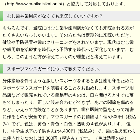
（http://www.m-sikaisikai.or.jp/）と協力して対応しております。
むし歯や歯周病がなくても来院していいですか？
もちろんです。当院にはむし歯や歯周病がなくても来院される方が
たくさんいらっしゃいます。その方たちは定期的に来院いただき、
健診や予防処置や歯のクリーニングをされています。現代はむし歯
や歯周病を治療する時代から予防する時代へと変化しています。む
しろ、このような方が増えていくのが理想だと考えています。
スポーツマウスガードについて教えてください。
身体接触を伴うような激しいスポーツをするときは歯を守るために
スポーツマウスガードを装着することをお勧めします。スポーツ用
品店などで販売されている簡易型のものは、口を開けるとすぐに落
ちてしまったり、正しい咬み合わせができず、あごの関節を傷める
など、かえって危険なことがあります。歯科医院で型をとって精密
に作るものが安全です。マウスガードのお値段は１個5,500円（税込
み）です。色は、黄色・青色・白色・透明の４色があります。 但
し、中学生以下の子供さんは4,400円（税込み）で、歯の生え変わり
に伴う作りなおしは3,300円（税込み）です。 （色は透明のみ）