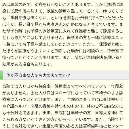
めは練習のみで、治療を行わないこともあります。しかし無理に診
療して恐怖感を与えて、以後の診療を難しくするより、ゆっくりで
も「歯科治療は怖くない」という意識をお子様に持っていただいた
ほうが、長い目で見たら患者さんのためになると考えています。ま
た母子分離（お子様のみ診療室に入れて保護者と離して診療するこ
と）も原則的にはしておりません。保護者の方も一緒に診療ユニッ
ト脇にいてお子様を励ましていただきます。ただし、保護者と離し
たほうが診療がうまくいくと判断した場合には相談の上、待合室で
待っていただくこともあります。また、笑気ガス鎮静法を用いると
効果がある場合もあります。
体が不自由な人でも大丈夫ですか？
当院では入り口から待合室・診療室まですべてバリアフリーで段差
がありません。また入り口はスロープになっていて車椅子のまま診
療室に入っていただけます。また、当院のスタッフには介護福祉士
や介護ヘルパー２級の資格を持つものもおり、体のご不自由な方に
も十分対応できます。実際、当院には車椅子の方、盲導犬を連れて
こられる方などたくさんの方がいらっしゃいます。また、当院でど
うしても対応できない重度の障害のある方は宮崎歯科福祉センター