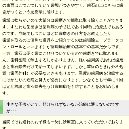
の表面はごつごつしていて歯垢がつきやすく、歯石の上にさらに歯
垢がつくという悪循環に陥ります。
歯垢は軟らかいので大部分は歯磨きで簡単に取り除くことができま
す。すなわち歯磨きは歯周病の予防法であり同時に治療法でもある
のです。当院でしつこいほどに歯磨きの仕方をお教えしたり
歯垢を取るのに便利な道具をご紹介するのは歯垢除去（プラークコ
ントロールといいます）が歯周病治療の基本中の基本だからです。
一方、歯石は硬く歯にこびりついているので歯磨きでは取れませ
ん。歯科医院で除去するしかありません。軽い歯周病であれば歯磨
きと歯石除去だけで治ってしまいます。しかし重症のときは外科処
置（歯周外科）が必要なときもあります。重度の歯周病を治療する
にはかなりの通院と努力が必要になります。少なくとも半年に１回
は定期検診と歯石除去をうけ歯周病を予防することをお勧めしま
す。
小さな子供がいて、預けられずなかなか治療に通えないのです
が･･･
当院ではお連れのお子様も一緒に診療室に入っていただいておりま
す。